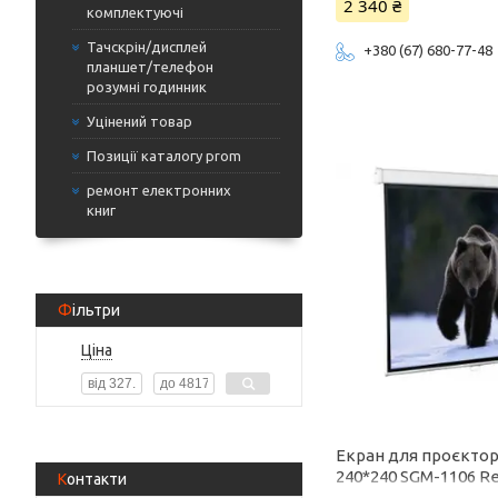
2 340 ₴
комплектуючі
Тачскрін/дисплей
+380 (67) 680-77-48
планшет/телефон
розумні годинник
Уцінений товар
Позиції каталогу prom
ремонт електронних
книг
Фільтри
Ціна
Екран для проєктор
240*240 SGM-1106 Re
Контакти