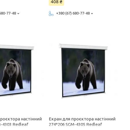
408 ₴
 680-77-48
+380 (67) 680-77-48
проєктора настінний
Екран для проєктора настінний
-4303 Redleaf
274*206 SGM-4305 Redleaf