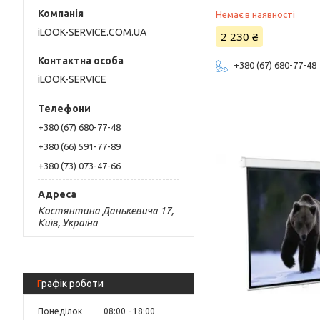
Немає в наявності
iLOOK-SERVICE.COM.UA
2 230 ₴
+380 (67) 680-77-48
iLOOK-SERVICE
+380 (67) 680-77-48
+380 (66) 591-77-89
+380 (73) 073-47-66
Костянтина Данькевича 17,
Київ, Україна
Графік роботи
Понеділок
08:00
18:00