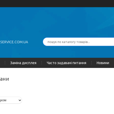
-SERVICE.COM.UA
Заміна дисплея
Часто задавані питання
Новини
рани