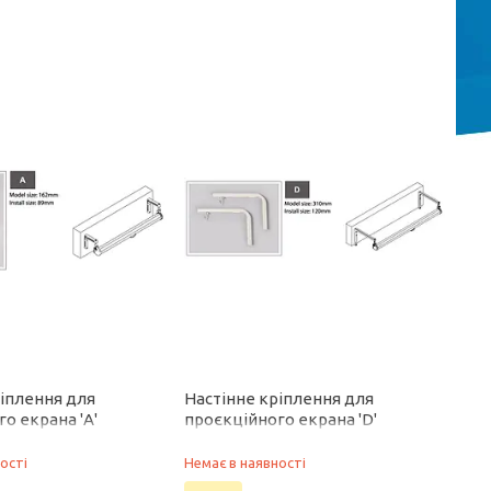
ріплення для
Настінне кріплення для
о екрана 'А'
проєкційного екрана 'D'
ості
Немає в наявності