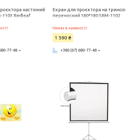
проєктора настінний
Екран для проєктора на тринозі
-1103 Redleaf
переносний 180*180 SRM-1102
Redleaf
ості
Немає в наявності
1 590 ₴
 680-77-48
+380 (67) 680-77-48