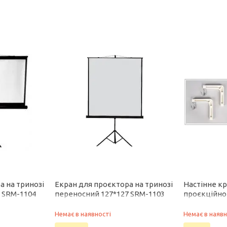
а на тринозі
Екран для проєктора на тринозі
Настінне к
 SRM-1104
переносний 127*127 SRM-1103
проєкційног
Redleaf
Немає в наявності
Немає в наявн