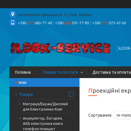
Костянтина Данькевича 17, Київ, Україна
+380
(67)
680-77-48
+380
(66)
591-77-89
+380
(73)
073-47-66
iLOOK
Головна
Товари та послуги
Доставка та оплата
Проекційні ек
Товари
Матриця/Екран/Дисплей
для Електронних Книг
Акумулятор, батарея,
АКБ електронна книга
телефон планшет