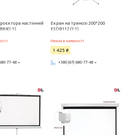
проєктора настінний
Екран на тринозі 200*200
84(1:1).
ESDB112 (1:1)
ості
Немає в наявності
1 425 ₴
 680-77-48
+380 (67) 680-77-48