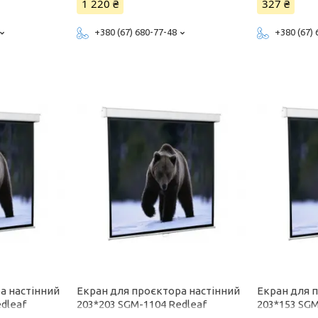
1 220 ₴
327 ₴
+380 (67) 680-77-48
+380 (67)
а настінний
Екран для проєктора настінний
Екран для 
dleaf
203*203 SGM-1104 Redleaf
203*153 SGM