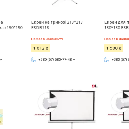
ра
Екран на тринозі 213*213
Екран для 
озі 150*150
ESDB118
150*150 ESBB
Немає в наявності
Немає в наявн
1 612 ₴
1 500 ₴
+380 (67) 680-77-48
+380 (67)