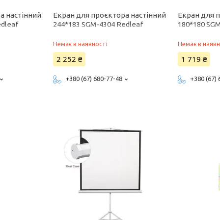
а настінний
Екран для проєктора настінний
Екран для 
dleaf
244*183 SGM-4304 Redleaf
180*180 SGM
Немає в наявності
Немає в наявн
2 252 ₴
1 719 ₴
+380 (67) 680-77-48
+380 (67)