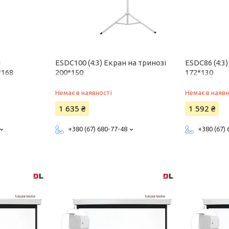
н
ESDC100 (4:3) Екран на тринозі
ESDC86 (4:3
*168
200*150
172*130
Немає в наявності
Немає в наявн
1 635 ₴
1 592 ₴
+380 (67) 680-77-48
+380 (67)