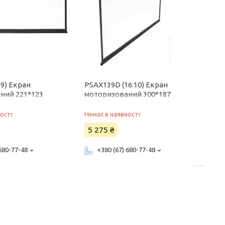
:9) Екран
PSAX139D (16:10) Екран
ний 221*123
моторизований 300*187
ості
Немає в наявності
5 275 ₴
 680-77-48
+380 (67) 680-77-48