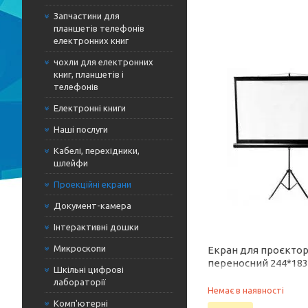
Запчастини для
планшетів телефонів
електронних книг
чохли для електронних
книг, планшетів і
телефонів
Електронні книги
Наші послуги
Кабелі, перехідники,
шлейфи
Проекційні екрани
Документ-камера
Інтерактивні дошки
Микроскопи
Екран для проєктор
переносний 244*183
Шкільні цифрові
Redleaf
лабораторії
Немає в наявності
Комп'ютерні