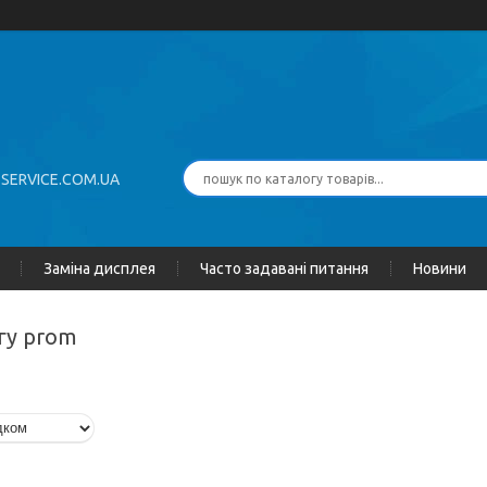
-SERVICE.COM.UA
Заміна дисплея
Часто задавані питання
Новини
огу prom