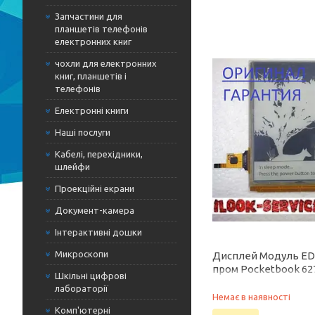
Запчастини для
планшетів телефонів
електронних книг
чохли для електронних
книг, планшетів і
телефонів
Електронні книги
Наші послуги
Кабелі, перехідники,
шлейфи
Проекційні екрани
Документ-камера
Інтерактивні дошки
Микроскопи
Дисплей Модуль ED
пром Pocketbook 62
Шкільні цифрові
лабораторії
Немає в наявності
Комп'ютерні