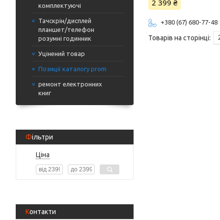
2 399 ₴
комплектуючі
Тачскрін/дисплей
+380 (67) 680-77-48
планшет/телефон
розумні годинник
Уцінений товар
Позиції каталогу prom
ремонт електронних
книг
Фільтри
Ціна
Контакти