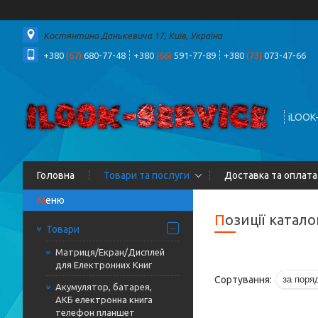
Костянтина Данькевича 17, Київ, Україна
+380
(67)
680-77-48
+380
(66)
591-77-89
+380
(73)
073-47-66
iLOOK
Головна
Товари та послуги
Доставка та оплата
Позиції катал
Товари
Матриця/Екран/Дисплей
для Електронних Книг
Акумулятор, батарея,
АКБ електронна книга
телефон планшет