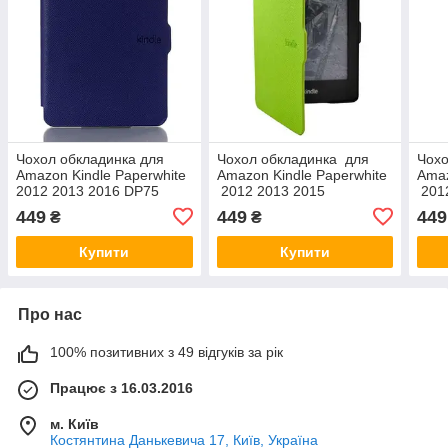
Чохол обкладинка для
Чохол обкладинка для
Чохо
Amazon Kindle Paperwhite
Amazon Kindle Paperwhite
Amaz
2012 2013 2016 DP75
2012 2013 2015
201
EY21 автосон темно-синій
2016 зелений DP75 EY21
201
449
449
449
₴
₴
Купити
Купити
Про нас
100% позитивних з 49 відгуків за рік
Працює з 16.03.2016
м. Київ
Костянтина Данькевича 17, Київ, Україна