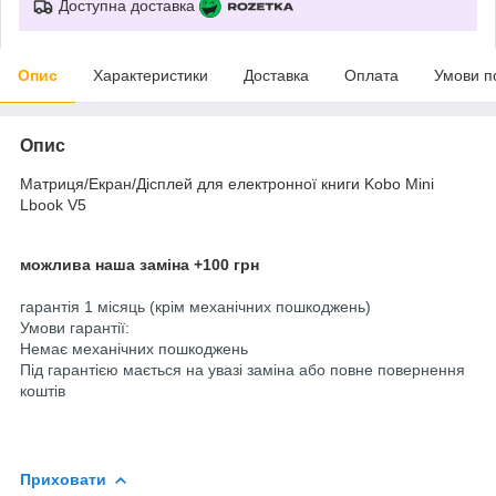
Доступна доставка
Опис
Характеристики
Доставка
Оплата
Умови п
Опис
Матриця/Екран/Дісплей для електронної книги Kobo Mini
Lbook V5
можлива наша заміна +100 грн
гарантія 1 місяць (крім механічних пошкоджень)
Умови гарантії:
Немає механічних пошкоджень
Під гарантією мається на увазі заміна або повне повернення
коштів
Приховати