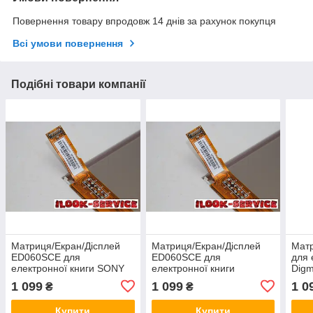
Повернення товару впродовж 14 днів за рахунок покупця
Всі умови повернення
Подібні товари компанії
Матриця/Екран/Дісплей
Матриця/Екран/Дісплей
Матр
ED060SCE для
ED060SCE для
для 
електронної книги SONY
електронної книги
Digm
PRS-T1 SONY PRS-T2
Pocketbook 614 Basic 2
1 099
1 099
1 0
₴
₴
Купити
Купити