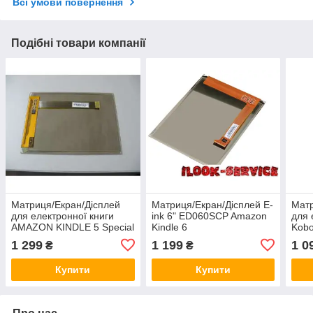
Всі умови повернення
Подібні товари компанії
Матриця/Екран/Дісплей
Матриця/Екран/Дісплей E-
Матр
для електронної книги
ink 6" ED060SCP Amazon
для 
AMAZON KINDLE 5 Special
Kindle 6
Kobo
offer ed060scg
1 299
1 199
1 0
₴
₴
Купити
Купити