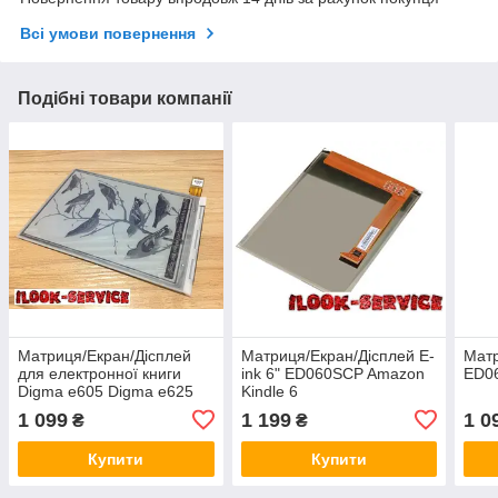
Всі умови повернення
Подібні товари компанії
Матриця/Екран/Дісплей
Матриця/Екран/Дісплей E-
Матр
для електронної книги
ink 6" ED060SCP Amazon
ED0
Digma e605 Digma e625
Kindle 6
Gmini Magic Book P60
1 099
1 199
1 0
₴
₴
Купити
Купити