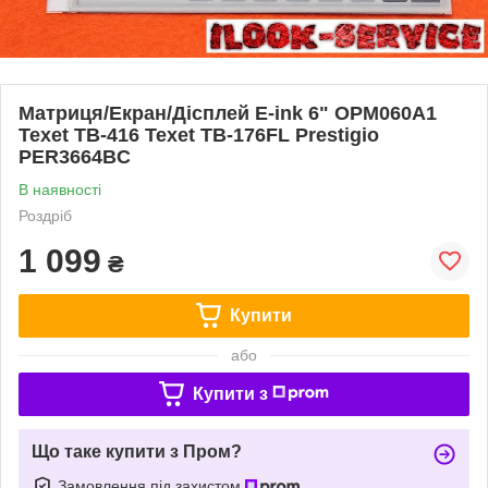
Матриця/Екран/Дісплей E-ink 6" OPM060A1
Texet TB-416 Texet TB-176FL Prestigio
PER3664BC
В наявності
Роздріб
1 099
₴
Купити
або
Купити з
Що таке купити з Пром?
Замовлення під захистом