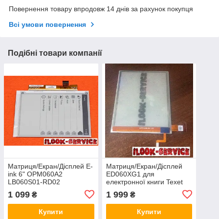
Повернення товару впродовж 14 днів за рахунок покупця
Всі умови повернення
Подібні товари компанії
Матриця/Екран/Дісплей E-
Матриця/Екран/Дісплей
ink 6" OPM060A2
ED060XG1 для
LB060S01-RD02
електронної книги Texet
TB-116FL
1 099
1 999
₴
₴
Купити
Купити