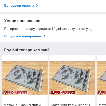
Всі умови оплати
Умови повернення
Повернення товару впродовж 14 днів за рахунок покупця
Всі умови повернення
Подібні товари компанії
Матриця/Екран/Дісплей
Матриця/Екран/Дісплей E-
Матр