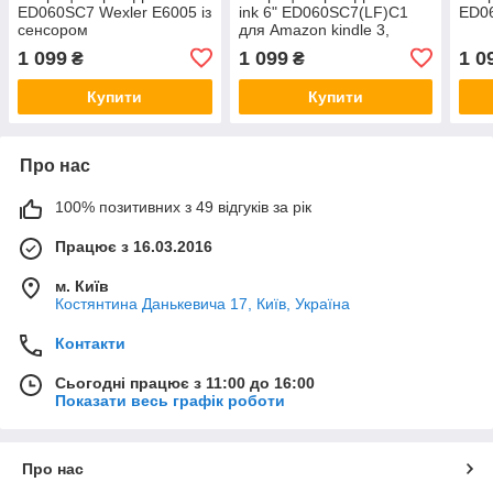
ED060SC7 Wexler E6005 із
ink 6" ED060SC7(LF)C1
ED0
сенсором
для Amazon kindle 3,
AirBook City PocketBook
1 099
1 099
1 0
₴
₴
614
Купити
Купити
Про нас
100% позитивних з 49 відгуків за рік
Працює з 16.03.2016
м. Київ
Костянтина Данькевича 17, Київ, Україна
Контакти
Сьогодні працює з 11:00 до 16:00
Показати весь графік роботи
Про нас