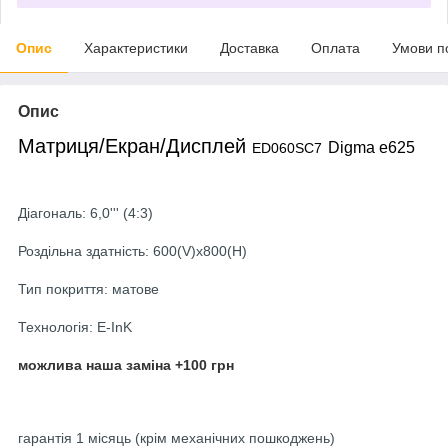
Опис
Характеристики
Доставка
Оплата
Умови п
Опис
Матриця
/
Екран
/
Дисплей
Digma e625
ED060SC7
Діагональ: 6,0''' (4:3)
Роздільна здатність: 600(V)x800(H)
Тип покриття: матове
Технологія: E-InK
можлива наша заміна +100 грн
гарантія 1 місяць (крім механічних пошкоджень)